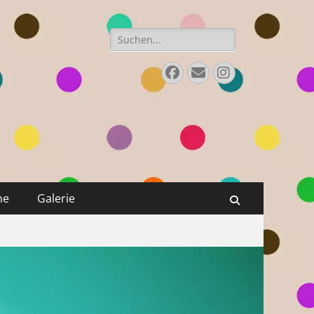
Suchen
nach:
Facebook
E-
Instagram
Mail
ne
Galerie
Suchen