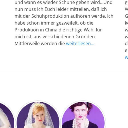
und wann es wieder Schuhe geben wird…Und
g
nun muss ich Euch leider mitteilen, daß ich
W
mit der Schuhproduktion aufhören werde. Ich
G
habe schon immer gezweifelt, ob die
k
Produktion in China die richtige Wahl für
w
mich ist, aus verschiedenen Gründen.
w
Mittlerweile werden die
weiterlesen...
d
e
w