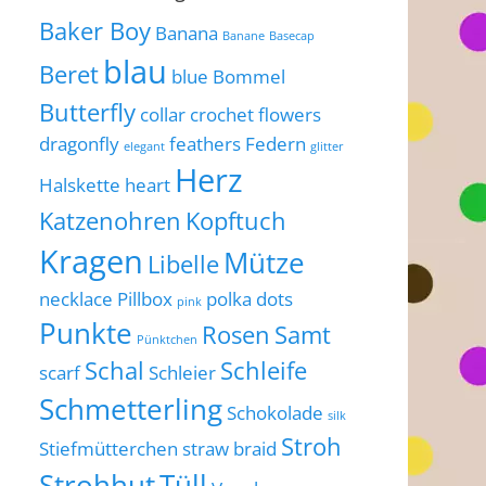
Baker Boy
Banana
Banane
Basecap
blau
Beret
blue
Bommel
Butterfly
collar
crochet flowers
dragonfly
feathers
Federn
elegant
glitter
Herz
Halskette
heart
Katzenohren
Kopftuch
Kragen
Mütze
Libelle
necklace
Pillbox
polka dots
pink
Punkte
Rosen
Samt
Pünktchen
Schal
Schleife
scarf
Schleier
Schmetterling
Schokolade
silk
Stroh
Stiefmütterchen
straw braid
Strohhut
Tüll